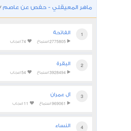
ماهر المعيقلي - حفص عن عاصم
/
الفاتحة
1
74
2775805
استماع
اعجاب
البقرة
2
54
3928494
استماع
اعجاب
آل عمران
3
11
969061
استماع
اعجاب
النساء
4