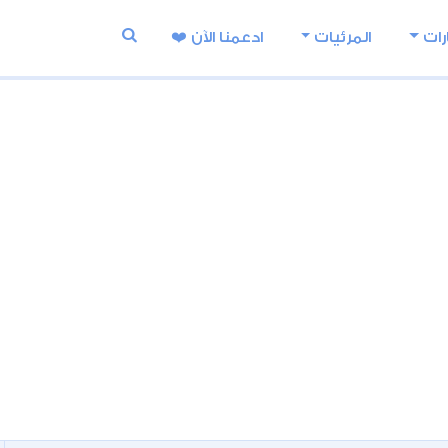
رات
المرئيات
ادعمنا اﻵن ❤️