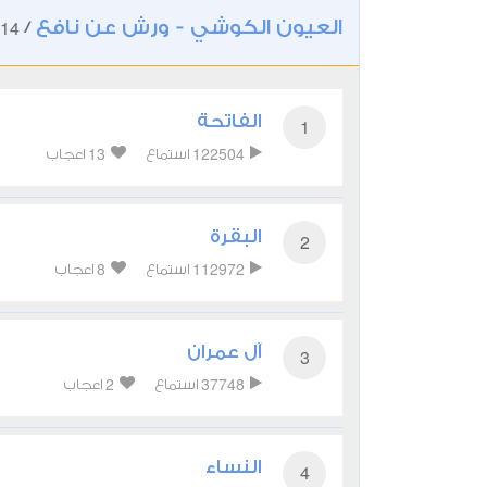
العيون الكوشي - ورش عن نافع
14
/
الفاتحة
1
13
122504
استماع
اعجاب
البقرة
2
8
112972
استماع
اعجاب
آل عمران
3
2
37748
استماع
اعجاب
النساء
4