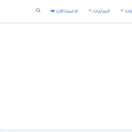
رات
المرئيات
ادعمنا اﻵن ❤️