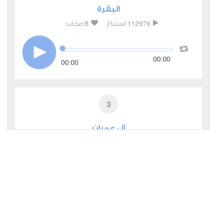
البقرة
8
112976
استماع
اعجاب
00:00
00:00
3
آل عمران
2
37751
استماع
اعجاب
00:00
00:00