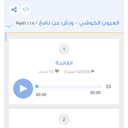
العيون الكوشي - ورش عن نافع
114
/
تلاوة
1
الفاتحة
13
122509
استماع
اعجاب
00:00
00:00
2