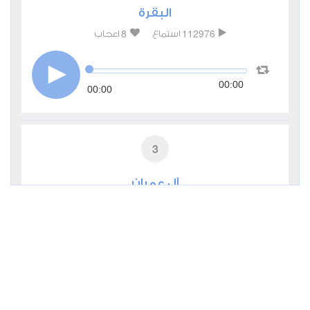
البقرة
8
112976
استماع
اعجاب
00:00
00:00
3
آل عمران
2
37751
استماع
اعجاب
00:00
00:00