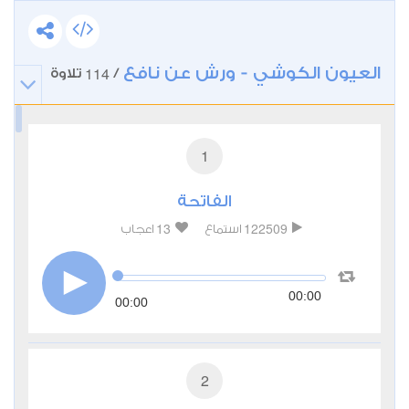
العيون الكوشي - ورش عن نافع
114
/
تلاوة
1
الفاتحة
13
122509
استماع
اعجاب
00:00
00:00
2