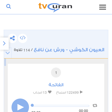
العيون الكوشي - ورش عن نافع
114
/
تلاوة
1
الفاتحة
13
122499
استماع
اعجاب
00:00