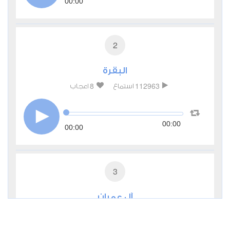
00:00
2
البقرة
8
112963
استماع
اعجاب
00:00
00:00
3
آل عمران
2
37746
استماع
اعجاب