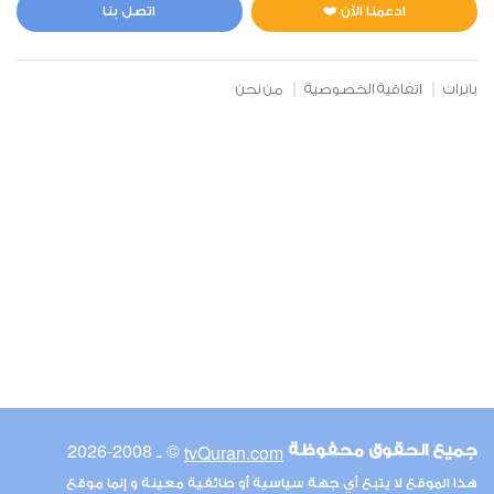
0
18153
استماع
اعجاب
ادعمنا الآن ❤️
اتصل بنا
بانرات
اتفاقية الخصوصية
من نحن
00:00
00:00
6
الأنعام
1
17876
استماع
اعجاب
00:00
00:00
© ـ 2008-2026
tvQuran.com
جميع الحقوق محفوظة
7
هذا الموقع لا يتبع أي جهة سياسية أو طائفية معينة و إنما موقع