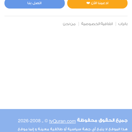
0
18155
استماع
اعجاب
ادعمنا الآن ❤️
اتصل بنا
بانرات
اتفاقية الخصوصية
من نحن
00:00
00:00
6
الأنعام
1
17876
استماع
اعجاب
00:00
00:00
© ـ 2008-2026
tvQuran.com
جميع الحقوق محفوظة
7
هذا الموقع لا يتبع أي جهة سياسية أو طائفية معينة و إنما موقع