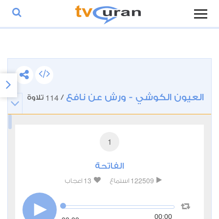
العيون الكوشي - ورش عن نافع
114
/
تلاوة
1
الفاتحة
13
122509
استماع
اعجاب
00:00