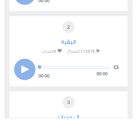
00:00
2
البقرة
8
112976
استماع
اعجاب
00:00
00:00
3
آل عمران
2
37751
استماع
اعجاب