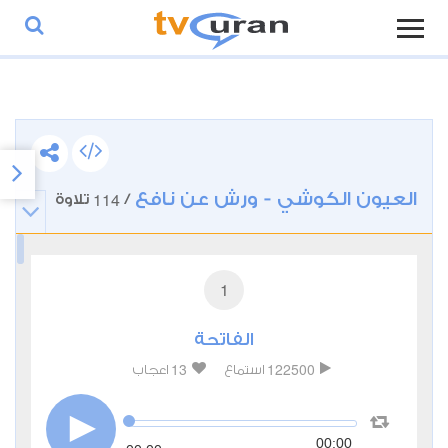
العيون الكوشي - ورش عن نافع
114
/
تلاوة
1
الفاتحة
13
122500
استماع
اعجاب
00:00