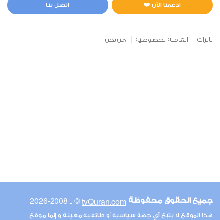
0
18153
استماع
اعجاب
ادعمنا الآن ❤️
اتصل بنا
بانرات
اتفاقية الخصوصية
من نحن
00:00
00:00
6
الأنعام
1
17876
استماع
اعجاب
00:00
00:00
© ـ 2008-2026
tvQuran.com
جميع الحقوق محفوظة
7
هذا الموقع لا يتبع أي جهة سياسية أو طائفية معينة و إنما موقع