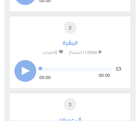
00:00
2
البقرة
8
112966
استماع
اعجاب
00:00
00:00
3
آل عمران
2
37747
استماع
اعجاب