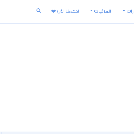
رات
المرئيات
ادعمنا اﻵن ❤️