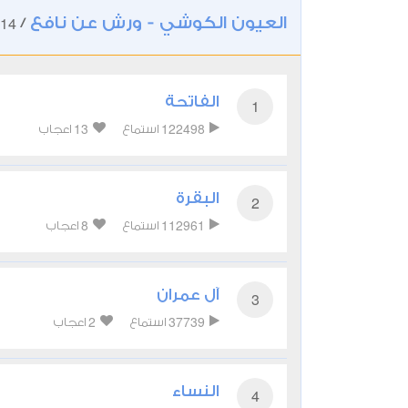
العيون الكوشي - ورش عن نافع
14
/
الفاتحة
1
13
122498
استماع
اعجاب
البقرة
2
8
112961
استماع
اعجاب
آل عمران
3
2
37739
استماع
اعجاب
النساء
4