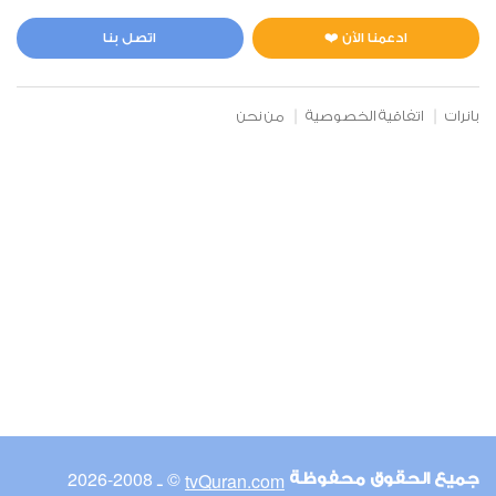
المائدة
0
4997
استماع
اعجاب
ادعمنا الآن ❤️
اتصل بنا
بانرات
اتفاقية الخصوصية
من نحن
00:00
00:00
6
الأنعام
0
4589
استماع
اعجاب
00:00
00:00
© ـ 2008-2026
tvQuran.com
جميع الحقوق محفوظة
7