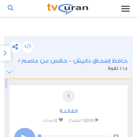
حافظ إسحاق دانيش - حفص عن عاصم
/
114
تلاوة
1
الفاتحة
6
18205
استماع
اعجاب