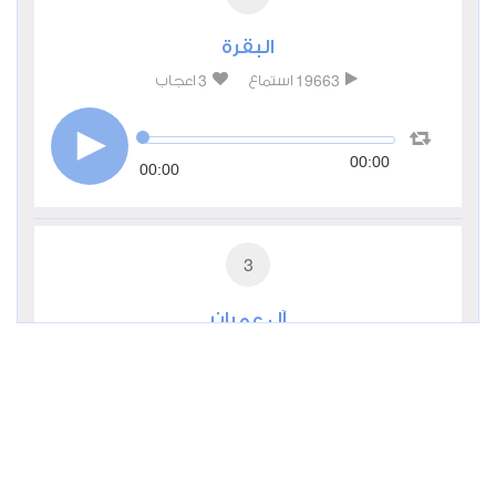
البقرة
3
19663
استماع
اعجاب
00:00
00:00
3
آل عمران
0
6040
استماع
اعجاب
00:00
00:00