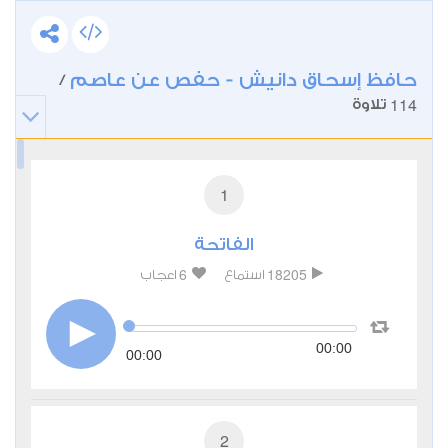
حافظ إسحاق دانيش - حفص عن عاصم
/
114
تلاوة
1
الفاتحة
6
18205
استماع
اعجاب
00:00
00:00
2