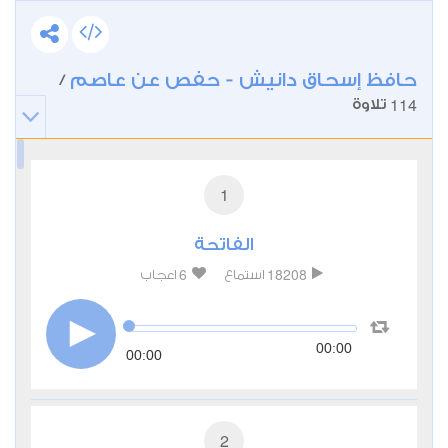
حافظ إسحاق دانيش - حفص عن عاصم
/
114
تلاوة
1
الفاتحة
6
18208
استماع
اعجاب
00:00
00:00
2