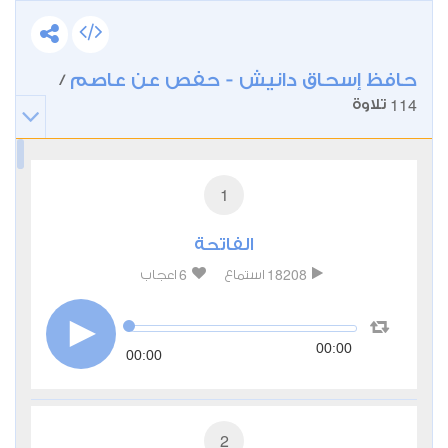
حافظ إسحاق دانيش - حفص عن عاصم
/
114
تلاوة
1
الفاتحة
6
18208
استماع
اعجاب
00:00
00:00
2