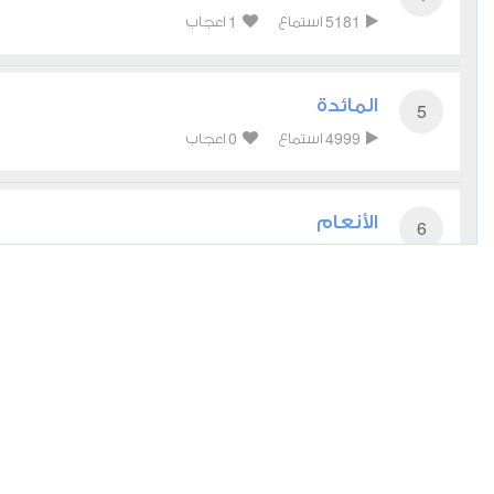
1
5181
استماع
اعجاب
المائدة
5
0
4999
استماع
اعجاب
الأنعام
6
0
4593
استماع
اعجاب
الأعراف
7
0
4536
استماع
اعجاب
الأنفال
8
أعجبني
مشاركة
تحميل
أخرى