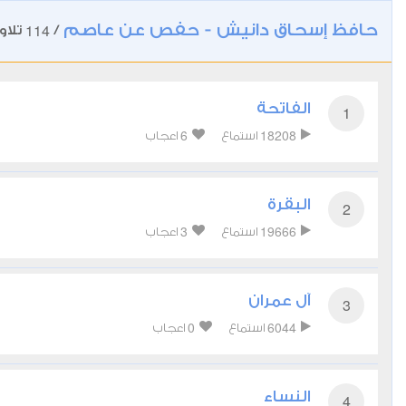
حافظ إسحاق دانيش - حفص عن عاصم
114
/
تلاو
الفاتحة
1
6
18208
استماع
اعجاب
البقرة
2
3
19666
استماع
اعجاب
آل عمران
3
0
6044
استماع
اعجاب
النساء
4