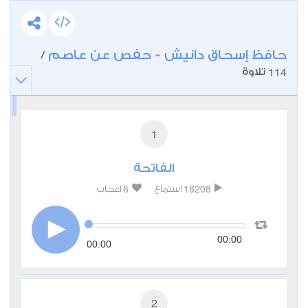
حافظ إسحاق دانيش - حفص عن عاصم
/
114
تلاوة
1
الفاتحة
6
18208
استماع
اعجاب
00:00
00:00
2