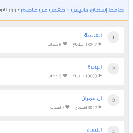
حافظ إسحاق دانيش - حفص عن عاصم
114
/
تلاو
الفاتحة
1
6
18207
استماع
اعجاب
البقرة
2
3
19663
استماع
اعجاب
آل عمران
3
0
6042
استماع
اعجاب
النساء
4