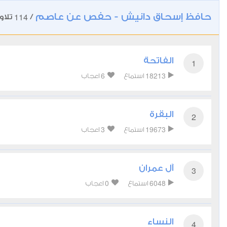
حافظ إسحاق دانيش - حفص عن عاصم
114
/
تلاو
الفاتحة
1
6
18213
استماع
اعجاب
البقرة
2
3
19673
استماع
اعجاب
آل عمران
3
0
6048
استماع
اعجاب
النساء
4