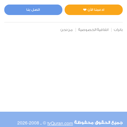
المائدة
0
4997
استماع
اعجاب
ادعمنا الآن ❤️
اتصل بنا
بانرات
اتفاقية الخصوصية
من نحن
00:00
00:00
6
الأنعام
0
4588
استماع
اعجاب
00:00
00:00
© ـ 2008-2026
tvQuran.com
جميع الحقوق محفوظة
7