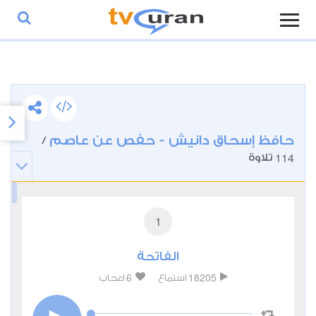
حافظ إسحاق دانيش - حفص عن عاصم
/
114
تلاوة
1
الفاتحة
6
18205
استماع
اعجاب