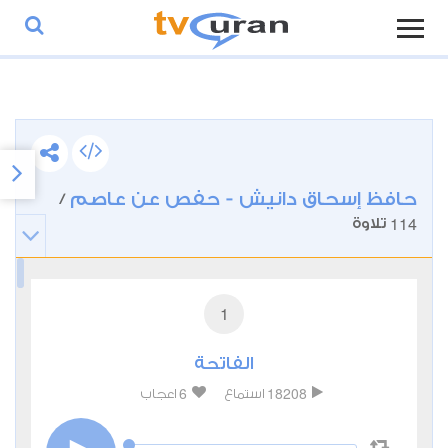
حافظ إسحاق دانيش - حفص عن عاصم
/
114
تلاوة
1
الفاتحة
6
18208
استماع
اعجاب