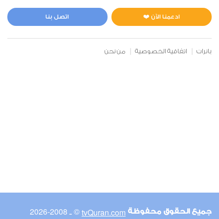
المائدة
0
4999
استماع
اعجاب
ادعمنا الآن ❤️
اتصل بنا
بانرات
اتفاقية الخصوصية
من نحن
00:00
00:00
6
الأنعام
0
4593
استماع
اعجاب
00:00
00:00
© ـ 2008-2026
tvQuran.com
جميع الحقوق محفوظة
7