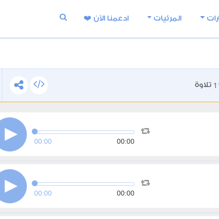
رات
المرئيات
ادعمنا اﻵن ❤️
1
تلاوة
00:00
00:00
00:00
00:00