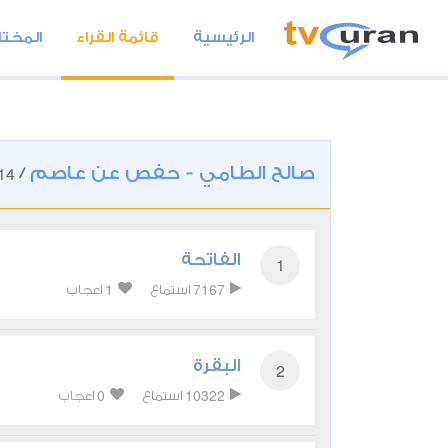
الرئيسية
قائمة القراء
المختا
صالح الطامي - حفص عن عاصم
14
/
الفاتحة
1
1
7167
استماع
اعجاب
البقرة
2
0
10322
استماع
اعجاب