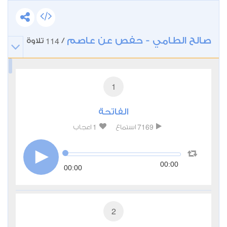
صالح الطامي - حفص عن عاصم
114
/
تلاوة
1
الفاتحة
1
7169
استماع
اعجاب
00:00
00:00
2