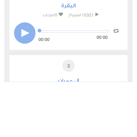
البقرة
0
10321
استماع
اعجاب
00:00
00:00
3
آل عمران
0
2753
استماع
اعجاب
00:00
00:00