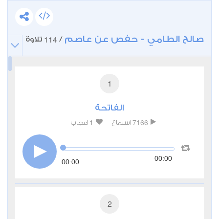
صالح الطامي - حفص عن عاصم
114
/
تلاوة
1
الفاتحة
1
7166
استماع
اعجاب
00:00
00:00
2