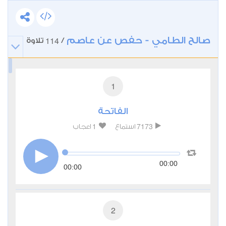
صالح الطامي - حفص عن عاصم
114
/
تلاوة
1
الفاتحة
1
7173
استماع
اعجاب
00:00
00:00
2