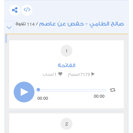
صالح الطامي - حفص عن عاصم
114
/
تلاوة
1
الفاتحة
1
7173
استماع
اعجاب
00:00
00:00
2