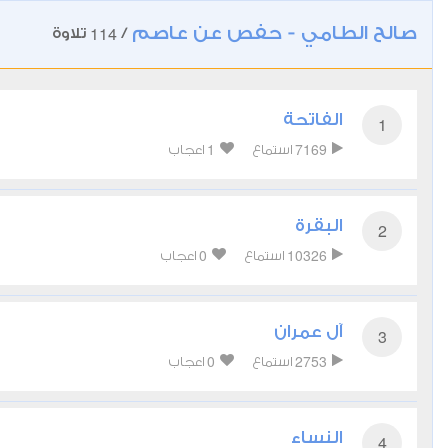
صالح الطامي - حفص عن عاصم
114
/
تلاوة
الفاتحة
1
1
7169
استماع
اعجاب
البقرة
2
0
10326
استماع
اعجاب
آل عمران
3
0
2753
استماع
اعجاب
النساء
4