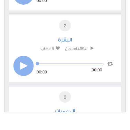
00:00
2
البقرة
9
45941
استماع
اعجاب
00:00
00:00
3
آل عمران
4
17042
استماع
اعجاب