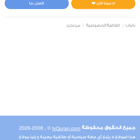
2
10623
استماع
اعجاب
ادعمنا الآن ❤️
اتصل بنا
بانرات
اتفاقية الخصوصية
من نحن
00:00
00:00
6
الأنعام
2
9517
استماع
اعجاب
00:00
00:00
© ـ 2008-2026
tvQuran.com
جميع الحقوق محفوظة
7
هذا الموقع لا يتبع أي جهة سياسية أو طائفية معينة و إنما موقع