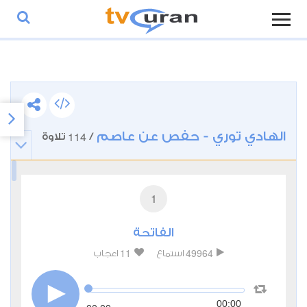
الهادي توري - حفص عن عاصم
114
/
تلاوة
1
الفاتحة
11
49964
استماع
اعجاب
00:00