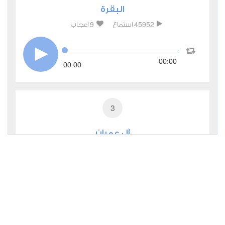
البقرة
9
45952
استماع
اعجاب
00:00
00:00
3
آل عمران
4
17055
استماع
اعجاب
00:00
00:00