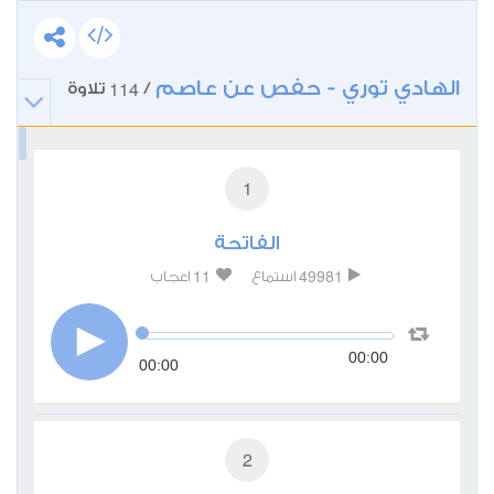
الهادي توري - حفص عن عاصم
114
/
تلاوة
1
الفاتحة
11
49981
استماع
اعجاب
00:00
00:00
2