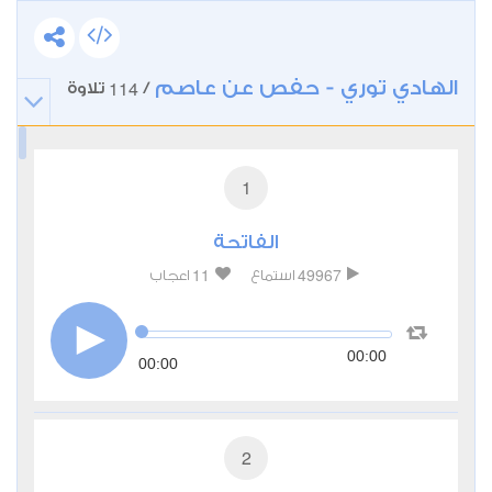
الهادي توري - حفص عن عاصم
114
/
تلاوة
1
الفاتحة
11
49967
استماع
اعجاب
00:00
00:00
2