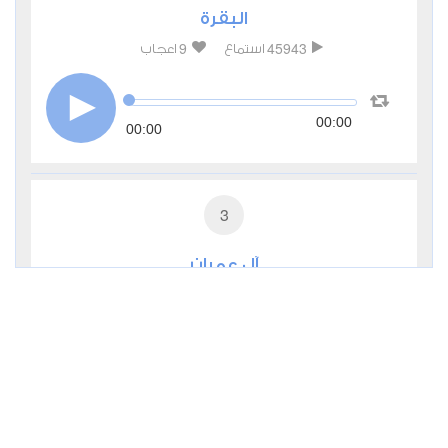
البقرة
9
45943
استماع
اعجاب
00:00
00:00
3
آل عمران
4
17044
استماع
اعجاب
00:00
00:00