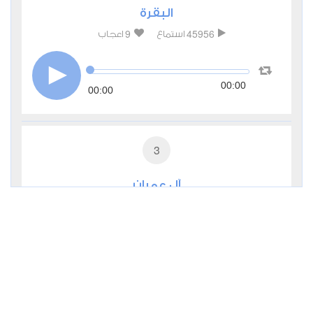
البقرة
9
45956
استماع
اعجاب
00:00
00:00
3
آل عمران
4
17056
استماع
اعجاب
00:00
00:00