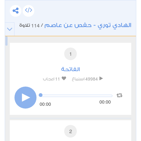
الهادي توري - حفص عن عاصم
114
/
تلاوة
1
الفاتحة
11
49984
استماع
اعجاب
00:00
00:00
2