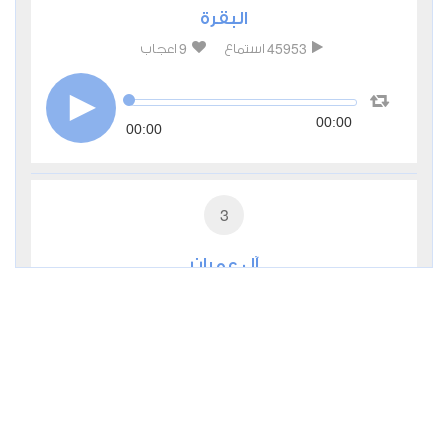
البقرة
9
45953
استماع
اعجاب
00:00
00:00
3
آل عمران
4
17055
استماع
اعجاب
00:00
00:00