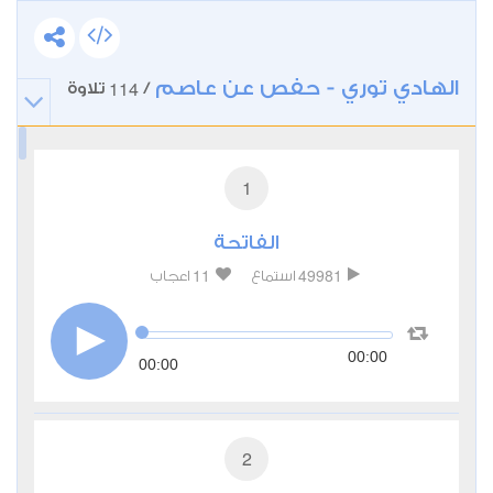
الهادي توري - حفص عن عاصم
114
/
تلاوة
1
الفاتحة
11
49981
استماع
اعجاب
00:00
00:00
2