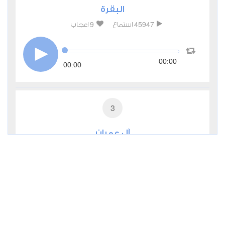
البقرة
9
45947
استماع
اعجاب
00:00
00:00
3
آل عمران
4
17047
استماع
اعجاب
00:00
00:00