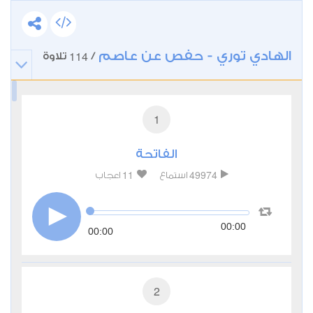
الهادي توري - حفص عن عاصم
114
/
تلاوة
1
الفاتحة
11
49974
استماع
اعجاب
00:00
00:00
2