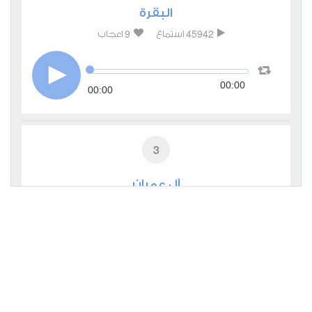
البقرة
9
45942
استماع
اعجاب
00:00
00:00
3
آل عمران
4
17043
استماع
اعجاب
00:00
00:00