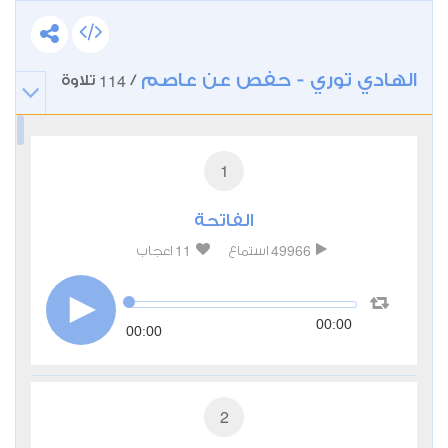
الهادي توري - حفص عن عاصم
114
/
تلاوة
1
الفاتحة
11
49966
استماع
اعجاب
00:00
00:00
2