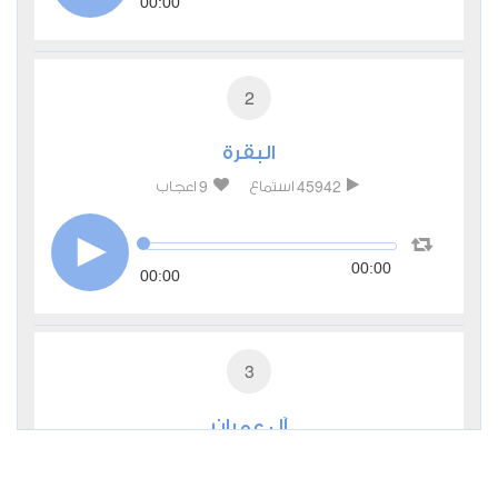
00:00
2
البقرة
9
45942
استماع
اعجاب
00:00
00:00
3
آل عمران
4
17043
استماع
اعجاب