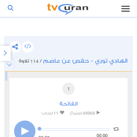
الهادي توري - حفص عن عاصم
114
/
تلاوة
1
الفاتحة
11
49966
استماع
اعجاب
00:00