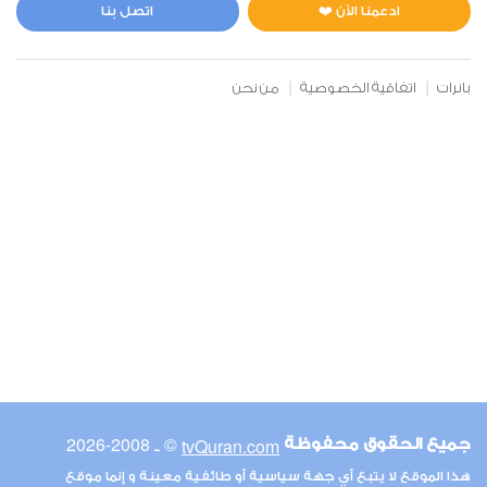
2
10623
استماع
اعجاب
ادعمنا الآن ❤️
اتصل بنا
بانرات
اتفاقية الخصوصية
من نحن
00:00
00:00
6
الأنعام
2
9517
استماع
اعجاب
00:00
00:00
© ـ 2008-2026
tvQuran.com
جميع الحقوق محفوظة
7
هذا الموقع لا يتبع أي جهة سياسية أو طائفية معينة و إنما موقع