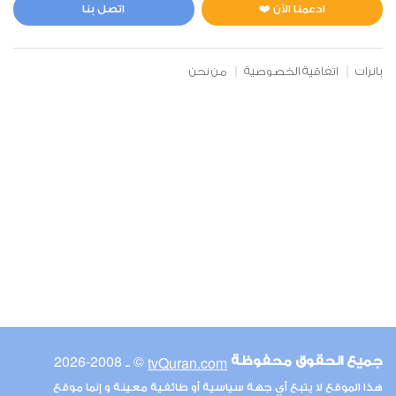
2
10623
استماع
اعجاب
ادعمنا الآن ❤️
اتصل بنا
بانرات
اتفاقية الخصوصية
من نحن
00:00
00:00
6
الأنعام
2
9517
استماع
اعجاب
00:00
00:00
© ـ 2008-2026
tvQuran.com
جميع الحقوق محفوظة
7
هذا الموقع لا يتبع أي جهة سياسية أو طائفية معينة و إنما موقع