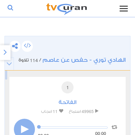
الهادي توري - حفص عن عاصم
114
/
تلاوة
1
الفاتحة
11
49965
استماع
اعجاب
00:00