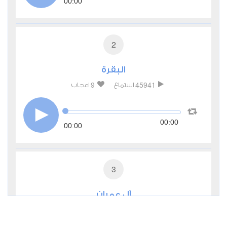
00:00
2
البقرة
9
45941
استماع
اعجاب
00:00
00:00
3
آل عمران
4
17043
استماع
اعجاب