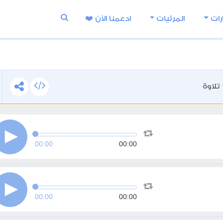
رات
المرئيات
ادعمنا اﻵن ❤️
تلاوة
00:00
00:00
00:00
00:00