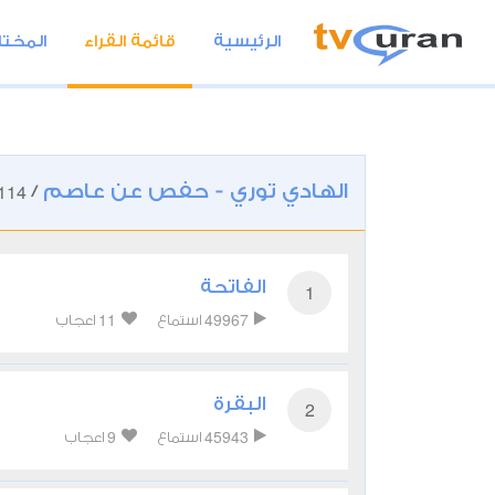
الرئيسية
قائمة القراء
المختا
الهادي توري - حفص عن عاصم
114
/
الفاتحة
1
11
49967
استماع
اعجاب
البقرة
2
9
45943
استماع
اعجاب