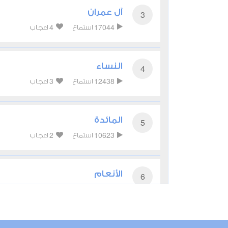
آل عمران
3
4
17044
استماع
اعجاب
النساء
4
3
12438
استماع
اعجاب
المائدة
5
2
10623
استماع
اعجاب
الأنعام
6
أعجبني
مشاركة
تحميل