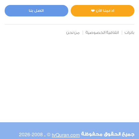
المائدة
0
2890
استماع
اعجاب
ادعمنا الآن ❤️
اتصل بنا
بانرات
اتفاقية الخصوصية
من نحن
00:00
00:00
6
الأنعام
0
2793
استماع
اعجاب
00:00
00:00
© ـ 2008-2026
tvQuran.com
جميع الحقوق محفوظة
7