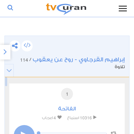
إبراهيم القرجاوي - روح عن يعقوب
114
/
تلاوة
1
الفاتحة
4
10316
استماع
اعجاب