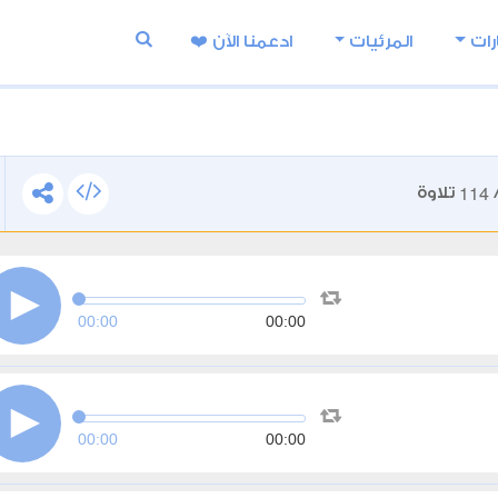
رات
المرئيات
ادعمنا اﻵن ❤️
114
تلاوة
00:00
00:00
00:00
00:00