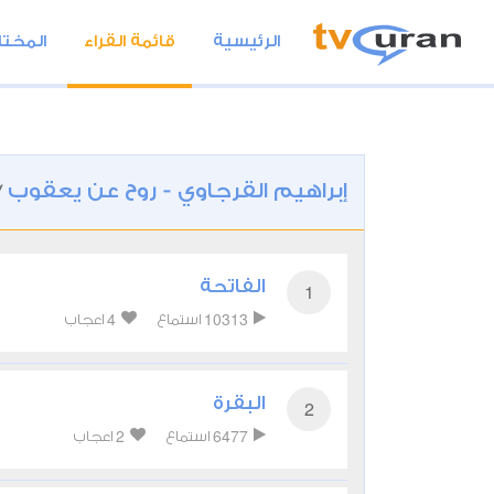
الرئيسية
قائمة القراء
المختا
إبراهيم القرجاوي - روح عن يعقوب
/
الفاتحة
1
4
10313
استماع
اعجاب
البقرة
2
2
6477
استماع
اعجاب