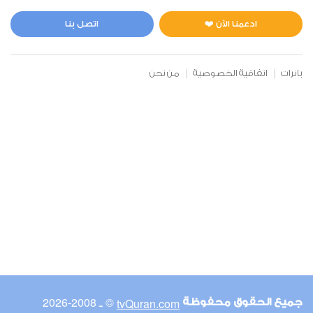
المائدة
0
2892
استماع
اعجاب
ادعمنا الآن ❤️
اتصل بنا
بانرات
اتفاقية الخصوصية
من نحن
00:00
00:00
6
الأنعام
0
2793
استماع
اعجاب
00:00
00:00
© ـ 2008-2026
tvQuran.com
جميع الحقوق محفوظة
7