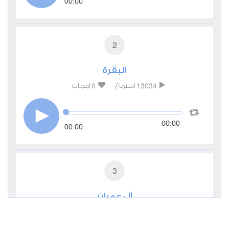
00:00
2
البقرة
0
13034
استماع
اعجاب
00:00
00:00
3
آل عمران
0
6708
استماع
اعجاب