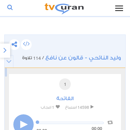
وليد النائحي - قالون عن نافع
114
/
تلاوة
1
الفاتحة
1
14598
استماع
اعجاب
00:00