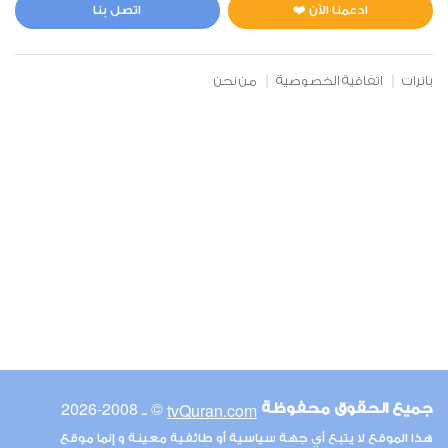
0
4392
استماع
اعجاب
ادعمنا الآن ❤️
اتصل بنا
بانرات
اتفاقية الخصوصية
من نحن
00:00
00:00
6
الأنعام
0
4564
استماع
اعجاب
00:00
00:00
© ـ 2008-2026
tvQuran.com
جميع الحقوق محفوظة
7
هذا الموقع لا يتبع أي جهة سياسية أو طائفية معينة و إنما موقع