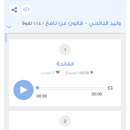
وليد النائحي - قالون عن نافع
114
/
تلاوة
1
الفاتحة
1
14608
استماع
اعجاب
00:00
00:00
2