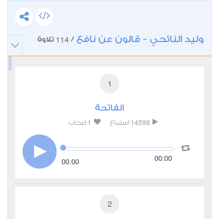
وليد النائحي - قالون عن نافع
114
/
تلاوة
1
الفاتحة
1
14598
استماع
اعجاب
00:00
00:00
2