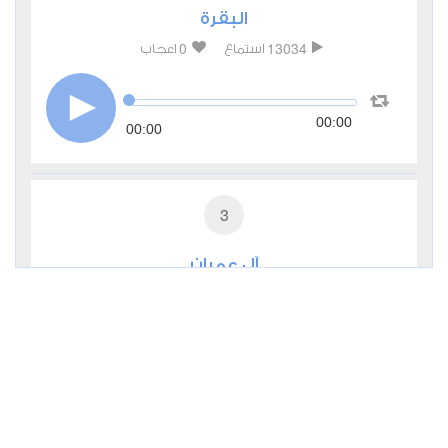
البقرة
0
13034
استماع
اعجاب
00:00
00:00
3
آل عمران
0
6708
استماع
اعجاب
00:00
00:00