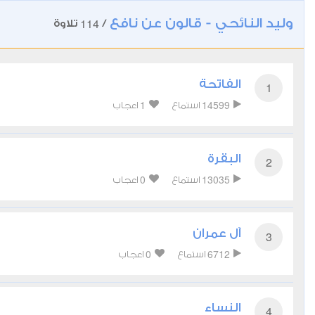
وليد النائحي - قالون عن نافع
114
/
تلاوة
الفاتحة
1
1
14599
استماع
اعجاب
البقرة
2
0
13035
استماع
اعجاب
آل عمران
3
0
6712
استماع
اعجاب
النساء
4