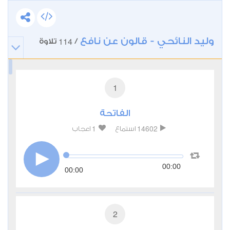
وليد النائحي - قالون عن نافع
114
/
تلاوة
1
الفاتحة
1
14602
استماع
اعجاب
00:00
00:00
2