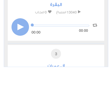
البقرة
0
13040
استماع
اعجاب
00:00
00:00
3
آل عمران
0
6720
استماع
اعجاب
00:00
00:00