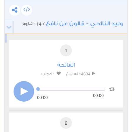
وليد النائحي - قالون عن نافع
114
/
تلاوة
1
الفاتحة
1
14604
استماع
اعجاب
00:00
00:00
2