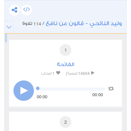
وليد النائحي - قالون عن نافع
114
/
تلاوة
1
الفاتحة
1
14604
استماع
اعجاب
00:00
00:00
2