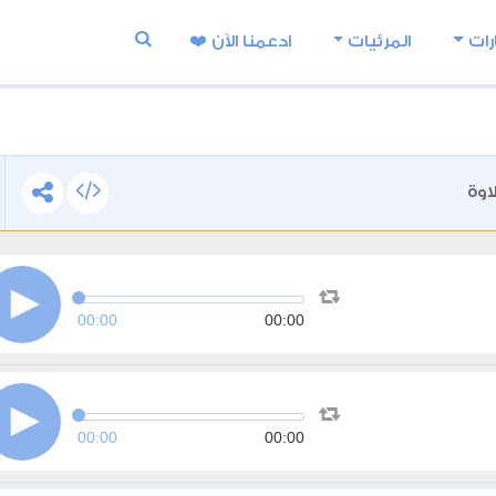
رات
المرئيات
ادعمنا اﻵن ❤️
اوة
00:00
00:00
00:00
00:00