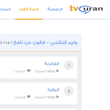
الرئيسية
قائمة القراء
المختا
وليد النائحي - قالون عن نافع
114
/
تل
الفاتحة
1
1
14604
استماع
اعجاب
البقرة
2
0
13036
استماع
اعجاب