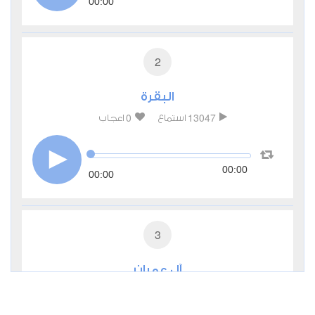
00:00
2
البقرة
0
13047
استماع
اعجاب
00:00
00:00
3
آل عمران
0
6723
استماع
اعجاب