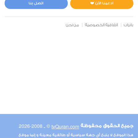
0
4403
استماع
اعجاب
ادعمنا الآن ❤️
اتصل بنا
بانرات
اتفاقية الخصوصية
من نحن
00:00
00:00
6
الأنعام
0
4574
استماع
اعجاب
00:00
00:00
© ـ 2008-2026
tvQuran.com
جميع الحقوق محفوظة
7
هذا الموقع لا يتبع أي جهة سياسية أو طائفية معينة و إنما موقع