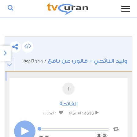
وليد النائحي - قالون عن نافع
114
/
تلاوة
1
الفاتحة
1
14613
استماع
اعجاب
00:00