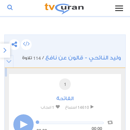
وليد النائحي - قالون عن نافع
114
/
تلاوة
1
الفاتحة
1
14610
استماع
اعجاب
00:00