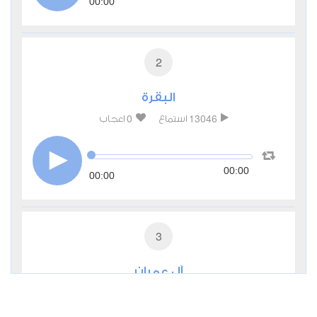
00:00
2
البقرة
0
13046
استماع
اعجاب
00:00
00:00
3
آل عمران
0
6722
استماع
اعجاب