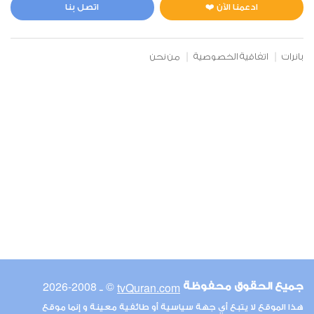
0
4403
استماع
اعجاب
ادعمنا الآن ❤️
اتصل بنا
بانرات
اتفاقية الخصوصية
من نحن
00:00
00:00
6
الأنعام
0
4573
استماع
اعجاب
00:00
00:00
© ـ 2008-2026
tvQuran.com
جميع الحقوق محفوظة
7
هذا الموقع لا يتبع أي جهة سياسية أو طائفية معينة و إنما موقع