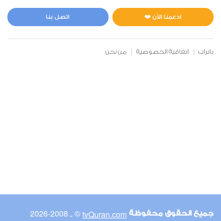
المائدة
1
78947
استماع
اعجاب
ادعمنا الآن ❤️
اتصل بنا
بانرات
اتفاقية الخصوصية
من نحن
00:00
00:00
6
الأنعام
2
59661
استماع
اعجاب
00:00
00:00
© ـ 2008-2026
tvQuran.com
جميع الحقوق محفوظة
7