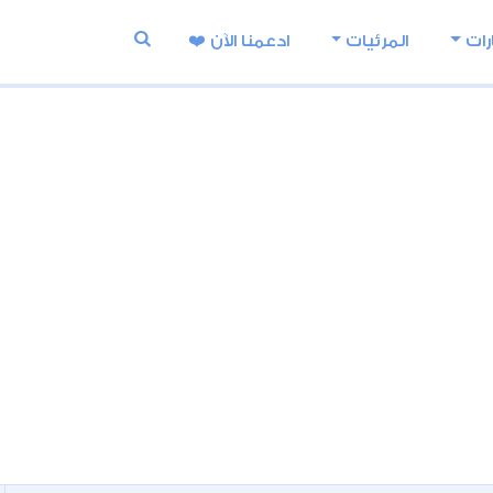
رات
المرئيات
ادعمنا اﻵن ❤️