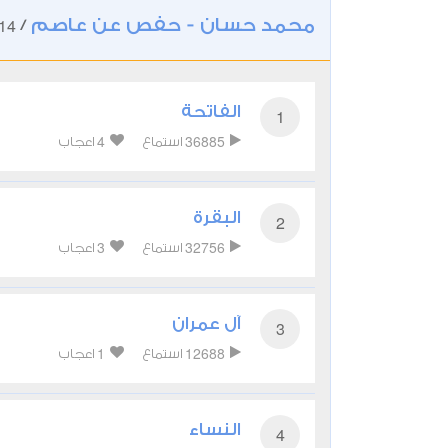
محمد حسان - حفص عن عاصم
14
/
الفاتحة
1
4
36885
استماع
اعجاب
البقرة
2
3
32756
استماع
اعجاب
آل عمران
3
1
12688
استماع
اعجاب
النساء
4