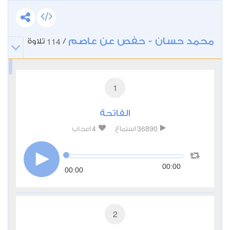
محمد حسان - حفص عن عاصم
114
/
تلاوة
1
الفاتحة
4
36890
استماع
اعجاب
00:00
00:00
2