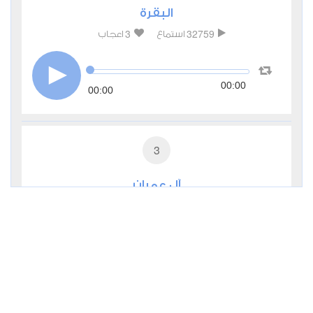
البقرة
3
32759
استماع
اعجاب
00:00
00:00
3
آل عمران
1
12692
استماع
اعجاب
00:00
00:00